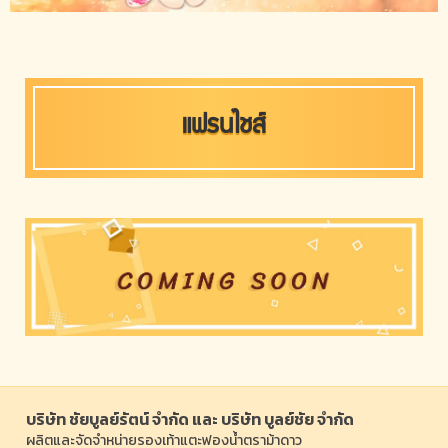
แฟรนไชส์
บริษัท ชัยบูลย์รัตน์ จำกัด และ บริษัท บูลย์ชัย จำกัด
ผลิตและจัดจำหน่ายรองเท้าแตะฟองน้ำตราม้าดาว